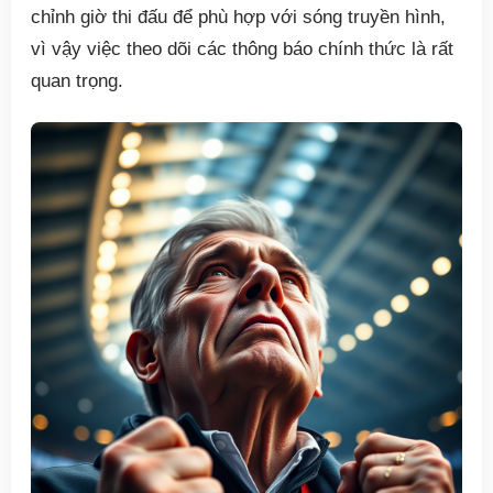
chỉnh giờ thi đấu để phù hợp với sóng truyền hình,
vì vậy việc theo dõi các thông báo chính thức là rất
quan trọng.