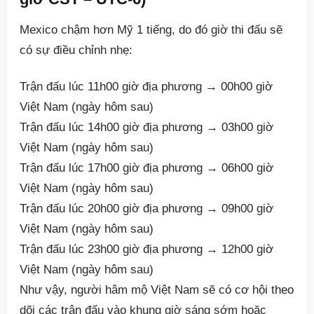
Mexico chậm hơn Mỹ 1 tiếng, do đó giờ thi đấu sẽ
có sự điều chỉnh nhẹ:
Trận đấu lúc 11h00 giờ địa phương → 00h00 giờ
Việt Nam (ngày hôm sau)
Trận đấu lúc 14h00 giờ địa phương → 03h00 giờ
Việt Nam (ngày hôm sau)
Trận đấu lúc 17h00 giờ địa phương → 06h00 giờ
Việt Nam (ngày hôm sau)
Trận đấu lúc 20h00 giờ địa phương → 09h00 giờ
Việt Nam (ngày hôm sau)
Trận đấu lúc 23h00 giờ địa phương → 12h00 giờ
Việt Nam (ngày hôm sau)
Như vậy, người hâm mộ Việt Nam sẽ có cơ hội theo
dõi các trận đấu vào khung giờ sáng sớm hoặc