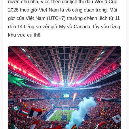
nước chủ nhà, việc theo dõi lịch thi đấu World Cup
2026 theo giờ Việt Nam là vô cùng quan trọng. Múi
giờ của Việt Nam (UTC+7) thường chênh lệch từ 11
đến 14 tiếng so với giờ Mỹ và Canada, tùy vào từng
khu vực cụ thể.