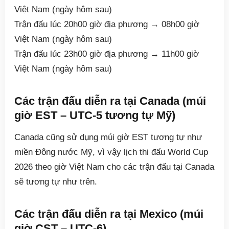
Việt Nam (ngày hôm sau)
Trận đấu lúc 20h00 giờ địa phương → 08h00 giờ
Việt Nam (ngày hôm sau)
Trận đấu lúc 23h00 giờ địa phương → 11h00 giờ
Việt Nam (ngày hôm sau)
Các trận đấu diễn ra tại Canada (múi
giờ EST – UTC-5 tương tự Mỹ)
Canada cũng sử dụng múi giờ EST tương tự như
miền Đông nước Mỹ, vì vậy lịch thi đấu World Cup
2026 theo giờ Việt Nam cho các trận đấu tại Canada
sẽ tương tự như trên.
Các trận đấu diễn ra tại Mexico (múi
giờ CST – UTC-6)