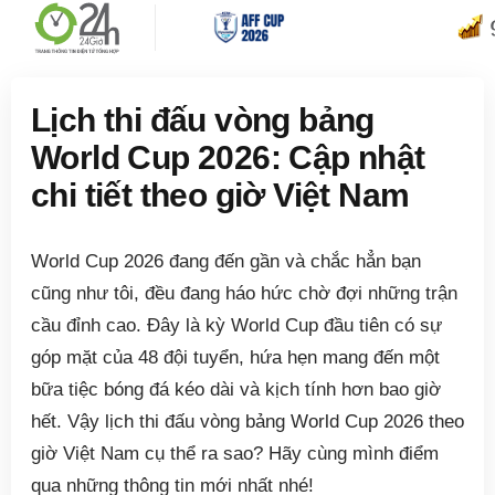
Lịch thi đấu vòng bảng
World Cup 2026: Cập nhật
chi tiết theo giờ Việt Nam
World Cup 2026 đang đến gần và chắc hẳn bạn
cũng như tôi, đều đang háo hức chờ đợi những trận
cầu đỉnh cao. Đây là kỳ World Cup đầu tiên có sự
góp mặt của 48 đội tuyển, hứa hẹn mang đến một
bữa tiệc bóng đá kéo dài và kịch tính hơn bao giờ
hết. Vậy lịch thi đấu vòng bảng World Cup 2026 theo
giờ Việt Nam cụ thể ra sao? Hãy cùng mình điểm
qua những thông tin mới nhất nhé!